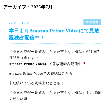
最新情報
【7/19更新・上映日時
2026年7月
】「サヤマdeシネマ Vol.10」での上映
決定
が決定
アーカイブ：2025年7月
イベント
2026年5月
㊗
第35回日本映画プロフェッショナル大賞・ベストテン9位ラン
2026年2月
クイン
最新情報
2025.07.25
2026年1月
映画賞受賞記
3月8日（日）舞台挨拶付き上映in大阪 開催決
念
定
本日よりAmazon Prime Videoにて見放
2025年12月
題独占配信中！
㊗
おおさかシネマフェスティバル2026にて助演女優賞受賞
2025年10月
㊗
2025年第99回キネマ旬報ベスト・
キネマ旬報シアターでの
2025年9月
テン 個人賞受賞
上映も決定
『今日の空が一番好き、とまだ言えない僕は』が本日7
2025年7月
月25日（金）より
2025年6月
Amazon Prime Videoにて
見放題独占配信中
2025年5月
Amazon Prime Videoでの視聴は
こちら
2025年4月
未だ続いている劇場上映とともに
2025年3月
『今日の空が一番好き、とまだ言えない僕は』をご堪能
2025年2月
ください
2025年1月